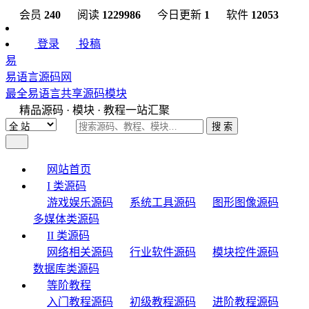
会员
240
阅读
1229986
今日更新
1
软件
12053
登录
投稿
易
易语言源码网
最全易语言共享源码模块
精品源码 · 模块 · 教程一站汇聚
搜 索
网站首页
I 类源码
游戏娱乐源码
系统工具源码
图形图像源码
多媒体类源码
II 类源码
网络相关源码
行业软件源码
模块控件源码
数据库类源码
等阶教程
入门教程源码
初级教程源码
进阶教程源码