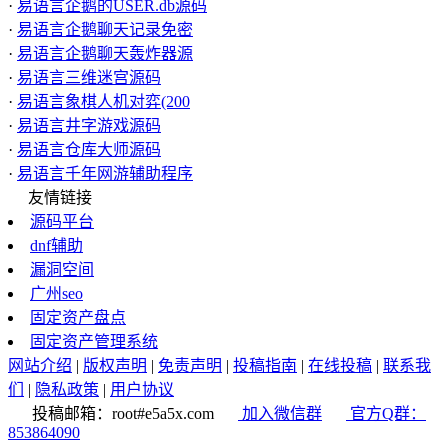
·
易语言企鹅的USER.db源码
·
易语言企鹅聊天记录免密
·
易语言企鹅聊天轰炸器源
·
易语言三维迷宫源码
·
易语言象棋人机对弈(200
·
易语言井字游戏源码
·
易语言仓库大师源码
·
易语言千年网游辅助程序
友情链接
源码平台
dnf辅助
漏洞空间
广州seo
固定资产盘点
固定资产管理系统
网站介绍
|
版权声明
|
免责声明
|
投稿指南
|
在线投稿
|
联系我
们
|
隐私政策
|
用户协议
投稿邮箱：root#e5a5x.com
加入微信群
官方Q群：
853864090