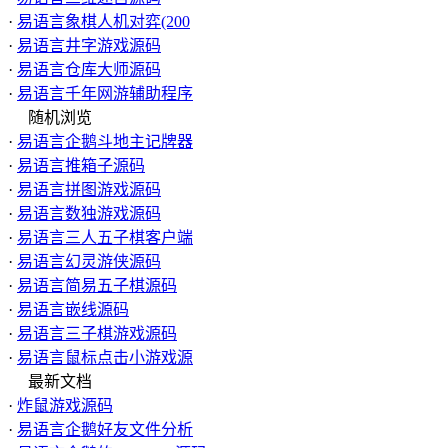
·
易语言象棋人机对弈(200
·
易语言井字游戏源码
·
易语言仓库大师源码
·
易语言千年网游辅助程序
随机浏览
·
易语言企鹅斗地主记牌器
·
易语言推箱子源码
·
易语言拼图游戏源码
·
易语言数独游戏源码
·
易语言三人五子棋客户端
·
易语言幻灵游侠源码
·
易语言简易五子棋源码
·
易语言嵌线源码
·
易语言三子棋游戏源码
·
易语言鼠标点击小游戏源
最新文档
·
炸鼠游戏源码
·
易语言企鹅好友文件分析