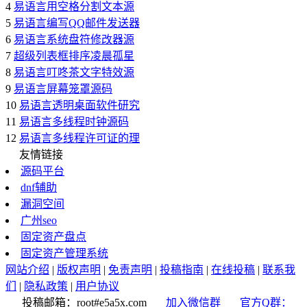
4
易语言用空格分割文本源
5
易语言编写QQ邮件发送器
6
易语言系统盘符修改器源
7
超级列表框排序凌晨孤星
8
易语言叮咚茶文字特效源
9
易语言屏幕笼罩源码
10
易语言透明桌面软件研究
11
易语言多线程时钟源码
12
易语言多线程许可证的理
友情链接
源码平台
dnf辅助
漏洞空间
广州seo
固定资产盘点
固定资产管理系统
网站介绍
|
版权声明
|
免责声明
|
投稿指南
|
在线投稿
|
联系我
们
|
隐私政策
|
用户协议
投稿邮箱：root#e5a5x.com
加入微信群
官方Q群：