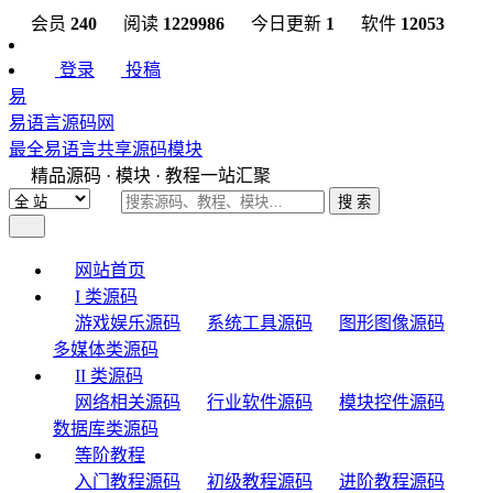
会员
240
阅读
1229986
今日更新
1
软件
12053
登录
投稿
易
易语言源码网
最全易语言共享源码模块
精品源码 · 模块 · 教程一站汇聚
搜 索
网站首页
I 类源码
游戏娱乐源码
系统工具源码
图形图像源码
多媒体类源码
II 类源码
网络相关源码
行业软件源码
模块控件源码
数据库类源码
等阶教程
入门教程源码
初级教程源码
进阶教程源码