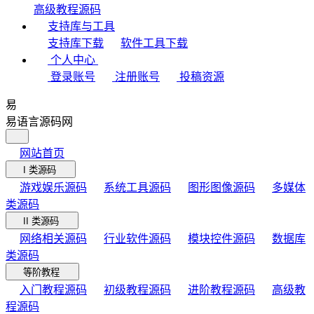
高级教程源码
支持库与工具
支持库下载
软件工具下载
个人中心
登录账号
注册账号
投稿资源
易
易语言源码网
网站首页
I 类源码
游戏娱乐源码
系统工具源码
图形图像源码
多媒体
类源码
II 类源码
网络相关源码
行业软件源码
模块控件源码
数据库
类源码
等阶教程
入门教程源码
初级教程源码
进阶教程源码
高级教
程源码