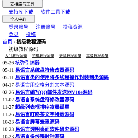
支持库与工具
支持库下载
软件工具下载
个人中心
登录账号
注册账号
投稿资源
登录
投稿
首页
›
初级教程源码
初级教程源码
入门教程源码
初级教程源码
进阶教程源码
高级教程源码
05-26
核弹引爆器
05-11
易语言系统盘符修改器源码
05-11
易语言类的使用将多线程操作封装到类源码
04-17
易语言用空格分割文本源码
02-26
易语言编写QQ邮件发送器V10e源码
11-02
易语言系统盘符修改器源码
11-27
超级列表框排序凌晨孤星
11-26
易语言叮咚茶文字特效源码
10-23
易语言屏幕笼罩源码
10-23
易语言透明桌面软件研究源码
10-23
易语言多线程时钟源码