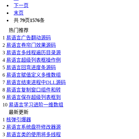
下一页
末页
共
79
页
1576
条
热门推荐
1
易语言广告翻动源码
2
易语言卷帘门效果源码
3
易语言多线程遍历目录源
4
易语言超级列表框操作例
5
易语言回弯进度条源码
6
易语言赋值定义多维数组
7
易语言结束进程中DLL源码
8
易语言复制窗口组件和转
9
易语言保存超级列表框到
10
易语言学习进阶一维数组
最新更新
1
核弹引爆器
2
易语言系统盘符修改器源
3
易语言类的使用将多线程