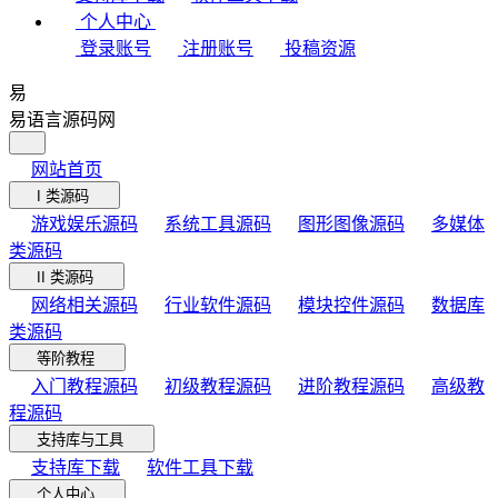
个人中心
登录账号
注册账号
投稿资源
易
易语言源码网
网站首页
I 类源码
游戏娱乐源码
系统工具源码
图形图像源码
多媒体
类源码
II 类源码
网络相关源码
行业软件源码
模块控件源码
数据库
类源码
等阶教程
入门教程源码
初级教程源码
进阶教程源码
高级教
程源码
支持库与工具
支持库下载
软件工具下载
个人中心