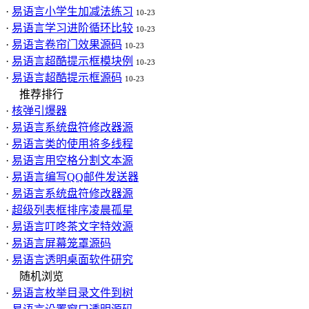
·
易语言小学生加减法练习
10-23
·
易语言学习进阶循环比较
10-23
·
易语言卷帘门效果源码
10-23
·
易语言超酷提示框模块例
10-23
·
易语言超酷提示框源码
10-23
推荐排行
·
核弹引爆器
·
易语言系统盘符修改器源
·
易语言类的使用将多线程
·
易语言用空格分割文本源
·
易语言编写QQ邮件发送器
·
易语言系统盘符修改器源
·
超级列表框排序凌晨孤星
·
易语言叮咚茶文字特效源
·
易语言屏幕笼罩源码
·
易语言透明桌面软件研究
随机浏览
·
易语言枚举目录文件到树