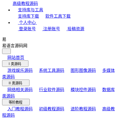
高级教程源码
支持库与工具
支持库下载
软件工具下载
个人中心
登录账号
注册账号
投稿资源
易
易语言源码网
网站首页
I 类源码
游戏娱乐源码
系统工具源码
图形图像源码
多媒体
类源码
II 类源码
网络相关源码
行业软件源码
模块控件源码
数据库
类源码
等阶教程
入门教程源码
初级教程源码
进阶教程源码
高级教
程源码