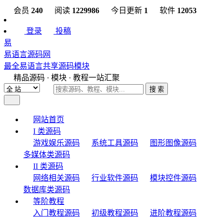
会员
240
阅读
1229986
今日更新
1
软件
12053
登录
投稿
易
易语言源码网
最全易语言共享源码模块
精品源码 · 模块 · 教程一站汇聚
搜 索
网站首页
I 类源码
游戏娱乐源码
系统工具源码
图形图像源码
多媒体类源码
II 类源码
网络相关源码
行业软件源码
模块控件源码
数据库类源码
等阶教程
入门教程源码
初级教程源码
进阶教程源码