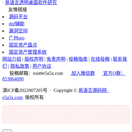
·
易语言透明桌面软件研究
友情链接
源码平台
dnf辅助
漏洞空间
广州seo
固定资产盘点
固定资产管理系统
网站介绍
|
版权声明
|
免责声明
|
投稿指南
|
在线投稿
|
联系我
们
|
隐私政策
|
用户协议
投稿邮箱：root#e5a5x.com
加入微信群
官方Q群：
853864090
滇ICP备2022007205号 · Copyright ©
易语言源码网 ·
e5a5x.com
版权所有
免责声明：
本站部分信息来自互联网，并不带表本站观点！若侵害了
您的利益，请联系我们，我们将及时删除！