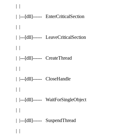
| |
| |---[dll]------ EnterCriticalSection
| |
| |---[dll]------ LeaveCriticalSection
| |
| |---[dll]------ CreateThread
| |
| |---[dll]------ CloseHandle
| |
| |---[dll]------ WaitForSingleObject
| |
| |---[dll]------ SuspendThread
| |