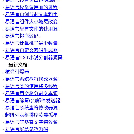
·
易语言设置窗口透明源码
·
易语言枚举调用dll的进程
·
易语言自创分割文本和字
·
易语言组件大小随意改变
·
易语言配置文件的使用源
·
易语言排序源码
·
易语言计算桃子最少数量
·
易语言自定义密码生成器
·
易语言TXT小说分割器源码
最新文档
·
核弹引爆器
·
易语言系统盘符修改器源
·
易语言类的使用将多线程
·
易语言用空格分割文本源
·
易语言编写QQ邮件发送器
·
易语言系统盘符修改器源
·
超级列表框排序凌晨孤星
·
易语言叮咚茶文字特效源
·
易语言屏幕笼罩源码