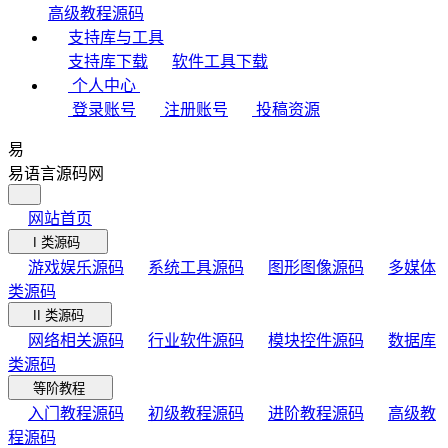
高级教程源码
支持库与工具
支持库下载
软件工具下载
个人中心
登录账号
注册账号
投稿资源
易
易语言源码网
网站首页
I 类源码
游戏娱乐源码
系统工具源码
图形图像源码
多媒体
类源码
II 类源码
网络相关源码
行业软件源码
模块控件源码
数据库
类源码
等阶教程
入门教程源码
初级教程源码
进阶教程源码
高级教
程源码