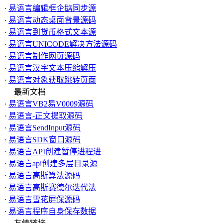
·
易语言编辑框企鹅同步源
·
易语言动态桌面背景源码
·
易语言到货币格式文本源
·
易语言UNICODE解决方法源码
·
易语言制作网页源码
·
易语言汉字文本压缩解压
·
易语言对象获取跳转页面
最新文档
·
易语言VB2易V0009源码
·
易语言-正文提取源码
·
易语言SendInput源码
·
易语言SDK窗口源码
·
易语言API创建暂停进程进
·
易语言api创建多层目录源
·
易语言高斯算法源码
·
易语言高斯赛德尔迭代法
·
易语言雪花屏保源码
·
易语言程序自身保存数据