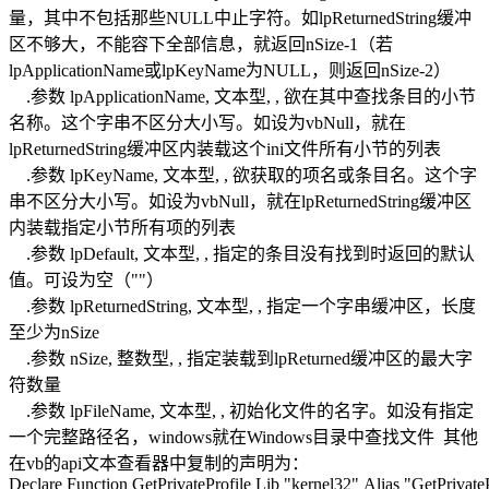
量，其中不包括那些NULL中止字符。如lpReturnedString缓冲
区不够大，不能容下全部信息，就返回nSize-1（若
lpApplicationName或lpKeyName为NULL，则返回nSize-2）
.参数 lpApplicationName, 文本型, , 欲在其中查找条目的小节
名称。这个字串不区分大小写。如设为vbNull，就在
lpReturnedString缓冲区内装载这个ini文件所有小节的列表
.参数 lpKeyName, 文本型, , 欲获取的项名或条目名。这个字
串不区分大小写。如设为vbNull，就在lpReturnedString缓冲区
内装载指定小节所有项的列表
.参数 lpDefault, 文本型, , 指定的条目没有找到时返回的默认
值。可设为空（""）
.参数 lpReturnedString, 文本型, , 指定一个字串缓冲区，长度
至少为nSize
.参数 nSize, 整数型, , 指定装载到lpReturned缓冲区的最大字
符数量
.参数 lpFileName, 文本型, , 初始化文件的名字。如没有指定
一个完整路径名，windows就在Windows目录中查找文件 其他
在vb的api文本查看器中复制的声明为：
Declare Function GetPrivateProfile Lib "kernel32" Alias "GetPriva