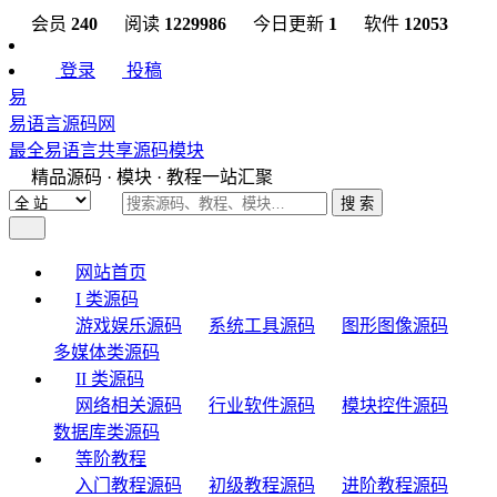
会员
240
阅读
1229986
今日更新
1
软件
12053
登录
投稿
易
易语言源码网
最全易语言共享源码模块
精品源码 · 模块 · 教程一站汇聚
搜 索
网站首页
I 类源码
游戏娱乐源码
系统工具源码
图形图像源码
多媒体类源码
II 类源码
网络相关源码
行业软件源码
模块控件源码
数据库类源码
等阶教程
入门教程源码
初级教程源码
进阶教程源码