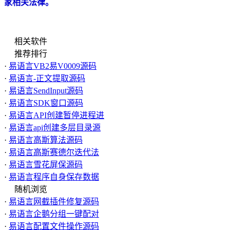
家相关法律。
相关软件
推荐排行
·
易语言VB2易V0009源码
·
易语言-正文提取源码
·
易语言SendInput源码
·
易语言SDK窗口源码
·
易语言API创建暂停进程进
·
易语言api创建多层目录源
·
易语言高斯算法源码
·
易语言高斯赛德尔迭代法
·
易语言雪花屏保源码
·
易语言程序自身保存数据
随机浏览
·
易语言网截插件修复源码
·
易语言企鹅分组一键配对
·
易语言配置文件操作源码