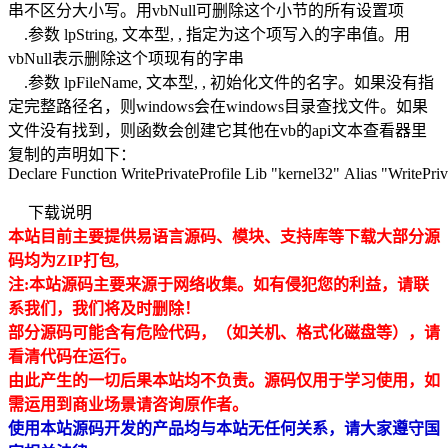
串不区分大小写。用vbNull可删除这个小节的所有设置项
.参数 lpString, 文本型, , 指定为这个项写入的字串值。用
vbNull表示删除这个项现有的字串
.参数 lpFileName, 文本型, , 初始化文件的名字。如果没有指
定完整路径名，则windows会在windows目录查找文件。如果
文件没有找到，则函数会创建它其他在vb的api文本查看器里
复制的声明如下：
Declare Function WritePrivateProfile Lib "kernel32" Alias "WriteP
下载说明
本站目前主要提供易语言源码、模块、支持库等下载大部分源
码均为ZIP打包,
注:本站源码主要来源于网络收集。如有侵犯
您的利益，请联
系我们，我们将及时删除！
部分源码可能含有危险代码，（如关机、格式化磁盘等），请
看清代码在运行。
由此产生的一切后果本站均不负责。源码仅用于学习使用，如
需运用到商业场景请咨询原作者。
使用本站源码开发的产品均与本站无任何关系，请大家遵守国