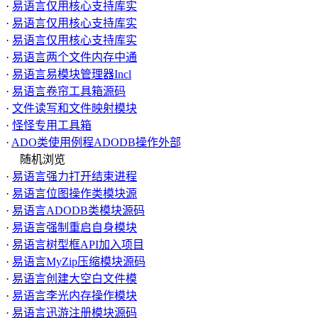
·
易语言仅用核心支持库实
·
易语言仅用核心支持库实
·
易语言仅用核心支持库实
·
易语言两个文件内存中通
·
易语言易模块管理器Incl
·
易语言卷帘工具箱源码
·
文件读写和文件映射模块
·
怪怪专用工具箱
·
ADO类使用例程ADODB操作外部
随机浏览
·
易语言强力打开结束进程
·
易语言位图操作类模块源
·
易语言ADODB类模块源码
·
易语言强制重启自身模块
·
易语言树型框API加入项目
·
易语言MyZip压缩模块源码
·
易语言创建大空白文件模
·
易语言李光内存操作模块
·
易语言迅游注册模块源码