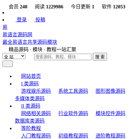
会员
240
阅读
1229986
今日更新
1
软件
12053
登录
投稿
易
易语言源码网
最全易语言共享源码模块
精品源码 · 模块 · 教程一站汇聚
搜 索
网站首页
I 类源码
游戏娱乐源码
系统工具源码
图形图像源码
多媒体类源码
II 类源码
网络相关源码
行业软件源码
模块控件源码
数据库类源码
等阶教程
入门教程源码
初级教程源码
进阶教程源码