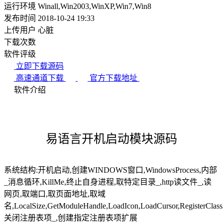
运行环境
Winall,Win2003,WinXP,Win7,Win8
发布时间
2018-10-24 19:33
上传用户
心脏
下载次数
软件评级
立即下载源码
高速通道下载
官方下载地址
软件介绍
易语言开机启动模块源码
系统结构:开机启动,创建WINDOWS窗口,WindowsProcess,内部
_消息循环,KillMe,终止自身进程,取特定目录_,http读文件_,读
网页,取端口,取页面地址,取域
名,LocalSize,GetModuleHandle,LoadIcon,LoadCursor,RegisterCl
关闭注册表项_,创建指定注册表项扩展