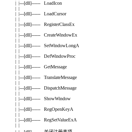
| |---[dll]------ LoadIcon
| |
| |---[dll]------ LoadCursor
| |
| |---[dll]------ RegisterClassEx
| |
| |---[dll]------ CreateWindowEx
| |
| |---[dll]------ SetWindowLongA
| |
| |---[dll]------ DefWindowProc
| |
| |---[dll]------ GetMessage
| |
| |---[dll]------ TranslateMessage
| |
| |---[dll]------ DispatchMessage
| |
| |---[dll]------ ShowWindow
| |
| |---[dll]------ RegOpenKeyA
| |
| |---[dll]------ RegSetValueExA
| |
| |---[dll]------ 关闭注册表项_