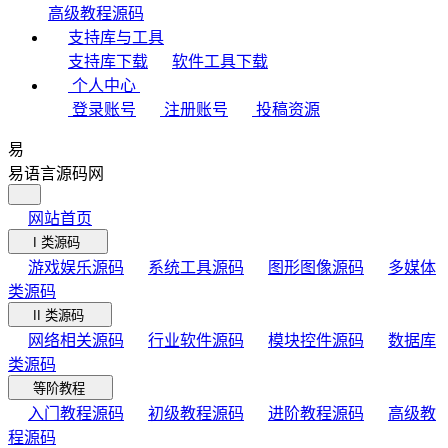
高级教程源码
支持库与工具
支持库下载
软件工具下载
个人中心
登录账号
注册账号
投稿资源
易
易语言源码网
网站首页
I 类源码
游戏娱乐源码
系统工具源码
图形图像源码
多媒体
类源码
II 类源码
网络相关源码
行业软件源码
模块控件源码
数据库
类源码
等阶教程
入门教程源码
初级教程源码
进阶教程源码
高级教
程源码