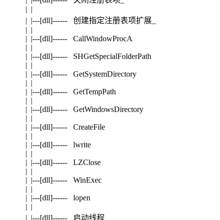
| |
| |---[dll]------ 创建指定注册表项扩展_
| |
| |---[dll]------ CallWindowProcA
| |
| |---[dll]------ SHGetSpecialFolderPath
| |
| |---[dll]------ GetSystemDirectory
| |
| |---[dll]------ GetTempPath
| |
| |---[dll]------ GetWindowsDirectory
| |
| |---[dll]------ CreateFile
| |
| |---[dll]------ lwrite
| |
| |---[dll]------ LZClose
| |
| |---[dll]------ WinExec
| |
| |---[dll]------ lopen
| |
| |---[dll]------ 启动线程_